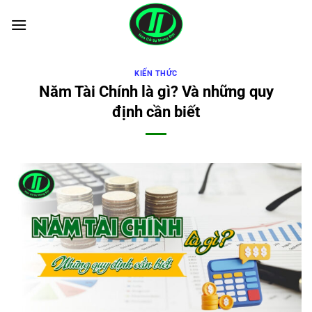
Bỏ
qua
nội
dung
KIẾN THỨC
Năm Tài Chính là gì? Và những quy
định cần biết