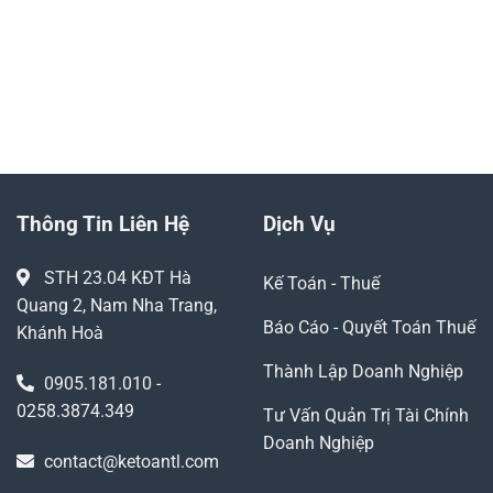
0905.181.010
YÊU CẦU GỌI LẠI
Thông Tin Liên Hệ
Dịch Vụ
STH 23.04 KĐT Hà
Kế Toán - Thuế
Quang 2, Nam Nha Trang,
Báo Cáo - Quyết Toán Thuế
Khánh Hoà
Thành Lập Doanh Nghiệp
0905.181.010 -
0258.3874.349
Tư Vấn Quản Trị Tài Chính
Doanh Nghiệp
contact@ketoantl.com