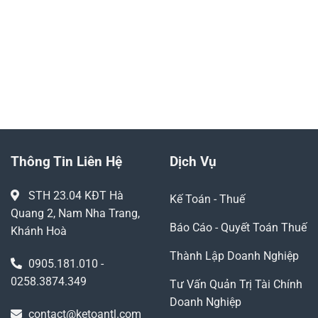
doanh nghiệp
kinh doanh
0905.181.010
YÊU CẦU GỌI LẠI
Thông Tin Liên Hệ
Dịch Vụ
STH 23.04 KĐT Hà
Kế Toán - Thuế
Quang 2, Nam Nha Trang,
Báo Cáo - Quyết Toán Thuế
Khánh Hoà
Thành Lập Doanh Nghiệp
0905.181.010 -
0258.3874.349
Tư Vấn Quản Trị Tài Chính
Doanh Nghiệp
contact@ketoantl.com