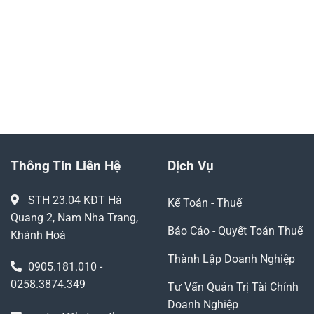
doanh nghiệp
kinh doanh
0905.181.010
YÊU CẦU GỌI LẠI
Thông Tin Liên Hệ
Dịch Vụ
STH 23.04 KĐT Hà
Kế Toán - Thuế
Quang 2, Nam Nha Trang,
Báo Cáo - Quyết Toán Thuế
Khánh Hoà
Thành Lập Doanh Nghiệp
0905.181.010 -
0258.3874.349
Tư Vấn Quản Trị Tài Chính
Doanh Nghiệp