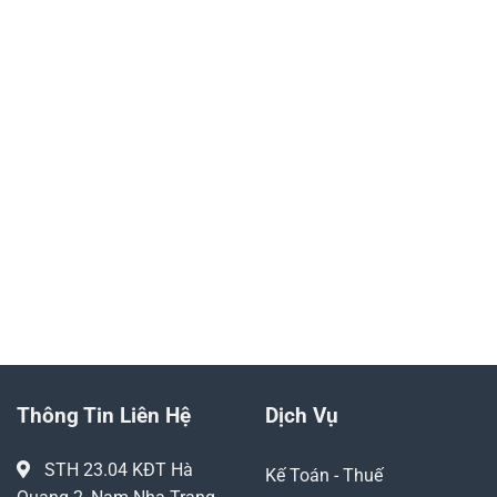
kế toán, thuế cho
tuân thủ với quy định
chuyên gia
Tối ưu hóa, giảm
Tư vấn kế toán và
thiểu chi phí hoạt
thuế chuyên sâu, tối
động kế toán của
ưu hóa lợi nhuận
doanh nghiệp
kinh doanh
0905.181.010
YÊU CẦU GỌI LẠI
Thông Tin Liên Hệ
Dịch Vụ
STH 23.04 KĐT Hà
Kế Toán - Thuế