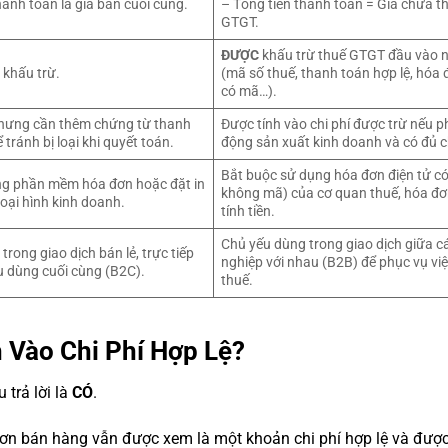
hanh toán là giá bán cuối cùng.
– Tổng tiền thanh toán = Giá chưa t
GTGT.
ĐƯỢC
khấu trừ thuế GTGT đầu vào n
khấu trừ.
(mã số thuế, thanh toán hợp lệ, hóa 
có mã…).
 nhưng cần thêm chứng từ thanh
Được tính vào chi phí được trừ nếu p
 tránh bị loại khi quyết toán.
động sản xuất kinh doanh và có đủ 
Bắt buộc sử dụng hóa đơn điện tử c
ng phần mềm hóa đơn hoặc đặt in
không mã) của cơ quan thuế, hóa đ
loại hình kinh doanh.
tính tiền.
Chủ yếu dùng trong giao dịch giữa 
rong giao dịch bán lẻ, trực tiếp
nghiệp với nhau (B2B) để phục vụ vi
u dùng cuối cùng (B2C).
thuế.
 Vào Chi Phí Hợp Lệ?
trả lời là
CÓ
.
n bán hàng vẫn được xem là một khoản chi phí hợp lệ và được 