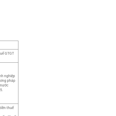
thuế GTGT
nh nghiệp
ương pháp
 nước
5.
tiền thuế