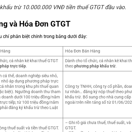
 khấu trừ 10.000.000 VNĐ tiền thuế GTGT đầu vào.
àng và Hóa Đơn GTGT
u chí phân biệt chính trong bảng dưới đây:
 Hàng
Hóa Đơn Bán Hàng
chức, cá nhân kê khai thuế GTGT
Dành cho tổ chức, cá nhân kê khai 
pháp trực tiếp
.
theo
phương pháp khấu trừ
.
 cá thể, doanh nghiệp siêu nhỏ,
 nhỏ áp dụng phương pháp trực
, cá nhân trong khu phi thuế quan
Công ty TNHH, công ty cổ phần, doa
đặc biệt). Ngưỡng doanh thu tham
tư nhân… đăng ký nộp thuế theo ph
nh doanh dưới 100 triệu đồng/năm
khấu trừ. Bổ sung cho nhà cung cấp
rực tiếp; từ 100 triệu đồng/năm
ngoài trên nền tảng số từ 01/06/202
ể phải đăng ký khấu trừ theo Luật
– Ghi rõ giá chưa thuế, thuế suất, và 
òng thuế suất và tiền thuế GTGT.
GTGT.