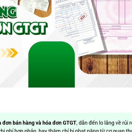
a đơn bán hàng và hóa đơn GTGT
, dẫn đến lo lắng về rủi r
hi phí hợp pháp, hay thậm chí bị phạt nặng từ cơ quan t