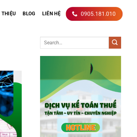
0905.181.010
I THIỆU
BLOG
LIÊN HỆ