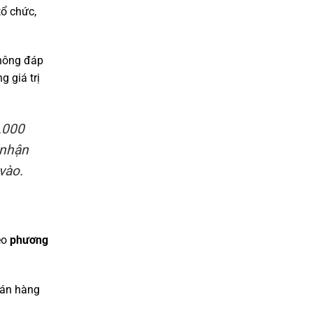
tổ chức,
không đáp
 giá trị
.000
 nhận
vào.
eo
phương
bán hàng