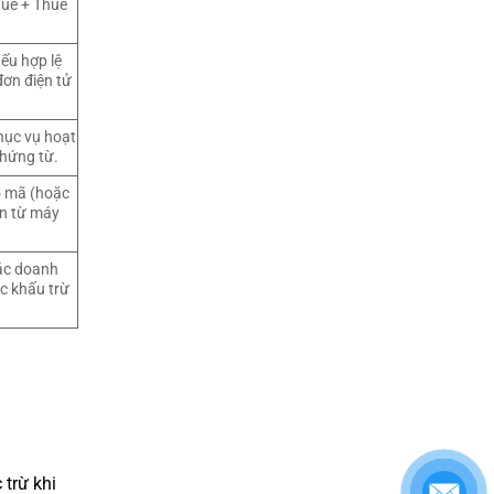
huế + Thuế
ếu hợp lệ
đơn điện tử
hục vụ hoạt
chứng từ.
ó mã (hoặc
ơn từ máy
các doanh
ệc khấu trừ
trừ khi