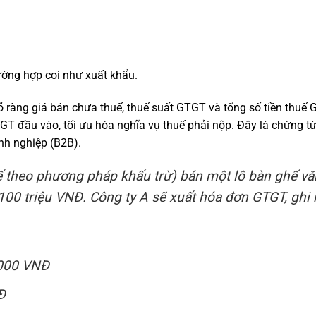
ường hợp coi như xuất khẩu.
õ ràng giá bán chưa thuế, thuế suất GTGT và tổng số tiền thuế 
T đầu vào, tối ưu hóa nghĩa vụ thuế phải nộp. Đây là chứng t
nh nghiệp (B2B).
ế theo phương pháp khấu trừ) bán một lô bàn ghế vă
100 triệu VNĐ. Công ty A sẽ xuất hóa đơn GTGT, ghi 
.000 VNĐ
Đ