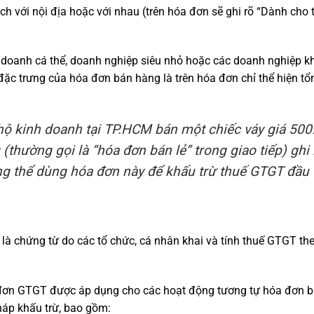
ịch với nội địa hoặc với nhau (trên hóa đơn sẽ ghi rõ “Dành cho 
 doanh cá thể, doanh nghiệp siêu nhỏ hoặc các doanh nghiệp 
c trưng của hóa đơn bán hàng là trên hóa đơn chỉ thể hiện tổng
hộ kinh doanh tại TP.HCM bán một chiếc váy giá 500
g
(thường gọi là “hóa đơn bán lẻ” trong giao tiếp)
ghi
 thể dùng hóa đơn này để khấu trừ thuế GTGT đầu 
, là chứng từ do các tổ chức, cá nhân khai và tính thuế GTGT th
 đơn GTGT được áp dụng cho các hoạt động tương tự hóa đơn 
áp khấu trừ, bao gồm: