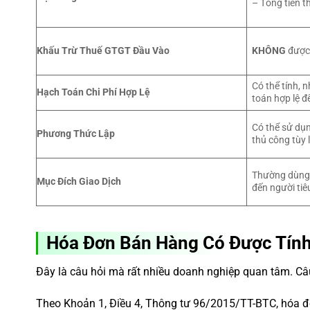
– Tổng tiền t
Khấu Trừ Thuế GTGT Đầu Vào
KHÔNG
được 
Có thể tính,
Hạch Toán Chi Phí Hợp Lệ
toán hợp lệ để
Có thể sử dụ
Phương Thức Lập
thủ công tùy 
Thường dùng t
Mục Đích Giao Dịch
đến người tiê
Hóa Đơn Bán Hàng Có Được Tính
Đây là câu hỏi mà rất nhiều doanh nghiệp quan tâm. Câu 
Theo Khoản 1, Điều 4, Thông tư 96/2015/TT-BTC, hóa đơ