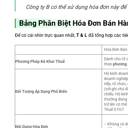
Công ty B có thể sử dụng hóa đơn này để
Bảng Phân Biệt Hóa Đơn Bán H
Để có cái nhìn trực quan nhất,
T & L
đã tổng hợp các tiê
Hóa Đơn Bán
Dành cho tổ 
Phương Pháp Kê Khai Thuế
theo
phương 
Hộ kinh doanh
doanh nghiệp
tiếp; tổ chức
(với ghi chú 
Đối Tượng Áp Dụng Phổ Biến
chiếu: Hộ ki
thường dùng t
trở lên có th
Thuế GTGT
– Không có d
Nội Dung Hóa Đơn