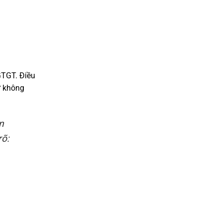
GTGT. Điều
ừ không
n
rõ: