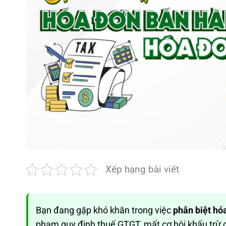
Xếp hạng bài viết
Bạn đang gặp khó khăn trong việc
phân biệt hó
phạm quy định thuế GTGT, mất cơ hội khấu trừ c