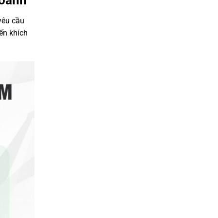
Doanh
yêu cầu
ến khích