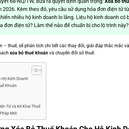
uyết 68-NQ/TW, đưa ra quyết định quan trọng:
Xóa bỏ th
m 2026. Kèm theo đó, yêu cầu sử dụng hóa đơn điện tử t
khiến nhiều hộ kinh doanh lo lắng. Liệu hộ kinh doanh có 
a đơn điện tử? Làm thế nào để chuẩn bị cho lộ trình này?
 – thuế, sẽ phân tích chi tiết các thay đổi, giải đáp thắc mắc v
 sách
xóa bỏ thuế khoán
và chuyển đổi số thuế.
o Hộ Kinh Doanh
huế Khoán
ện Tử và Kê Khai Thuế
 Pháp Mới