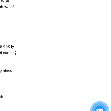
 tử từ
nh và cơ
5.953 tỷ
ới cùng kỳ
ộ nhiều
ch.