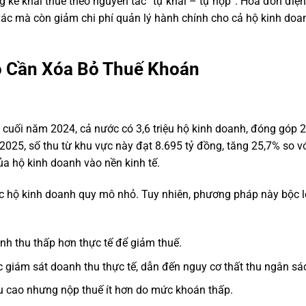
g kê khai thuế theo nguyên tắc “tự khai – tự nộp”. Hóa đơn điện
xác mà còn giảm chi phí quản lý hành chính cho cả hộ kinh doa
o Cần Xóa Bỏ Thuế Khoán
 cuối năm 2024, cả nước có 3,6 triệu hộ kinh doanh, đóng góp 2
25, số thu từ khu vực này đạt 8.695 tỷ đồng, tăng 25,7% so v
a hộ kinh doanh vào nền kinh tế.
c hộ kinh doanh quy mô nhỏ. Tuy nhiên, phương pháp này bộc l
nh thu thấp hơn thực tế để giảm thuế.
 giám sát doanh thu thực tế, dẫn đến nguy cơ thất thu ngân sá
 cao nhưng nộp thuế ít hơn do mức khoán thấp.