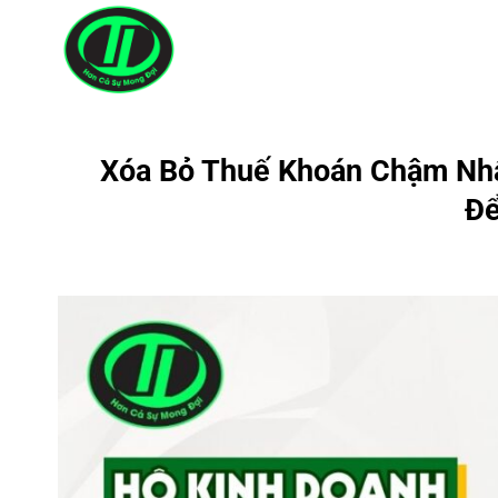
Bỏ
qua
nội
dung
Xóa Bỏ Thuế Khoán Chậm Nhấ
Để