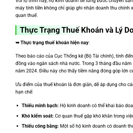
Với lộ trình này, hộ kinh doanh sẽ từng bước chuyển san
máy tính tiền không chỉ giúp ghi nhận doanh thu chính 
quan thuế.
Thực Trạng Thuế Khoán và Lý D
➥
Thực trạng thuế khoán hiện nay
:
Theo báo cáo của Cục Thống kê (Bộ Tài chính), tính đến
đồng vào ngân sách nhà nước. Trong 3 tháng đầu năm 20
năm 2024. Điều này cho thấy tiềm năng đóng góp lớn củ
Ưu điểm của thuế khoán là đơn giản, dễ áp dụng cho cá
hạn chế:
Thiếu minh bạch:
Hộ kinh doanh có thể khai báo doa
Khó kiểm soát:
Cơ quan thuế gặp khó khăn trong việc
Thiếu công bằng:
Một số hộ kinh doanh có doanh thu