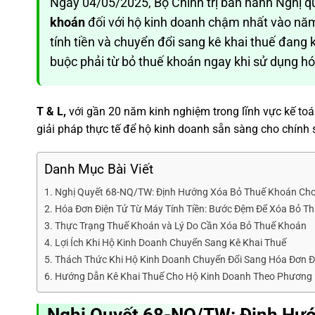
Ngày 04/05/2025, Bộ Chính trị ban hành Nghị q
khoán
đối với hộ kinh doanh chậm nhất vào nă
tính tiền và chuyển đổi sang kê khai thuế đang 
buộc phải từ bỏ thuế khoán ngay khi sử dụng hó
T & L,
với gần 20 năm kinh nghiệm trong lĩnh vực kế toán
giải pháp thực tế để hộ kinh doanh sẵn sàng cho chính
Danh Mục Bài Viết
Nghị Quyết 68-NQ/TW: Định Hướng Xóa Bỏ Thuế Khoán Ch
Hóa Đơn Điện Tử Từ Máy Tính Tiền: Bước Đệm Để Xóa Bỏ T
Thực Trạng Thuế Khoán và Lý Do Cần Xóa Bỏ Thuế Khoán
Lợi Ích Khi Hộ Kinh Doanh Chuyển Sang Kê Khai Thuế
Thách Thức Khi Hộ Kinh Doanh Chuyển Đổi Sang Hóa Đơn Đi
Hướng Dẫn Kê Khai Thuế Cho Hộ Kinh Doanh Theo Phương