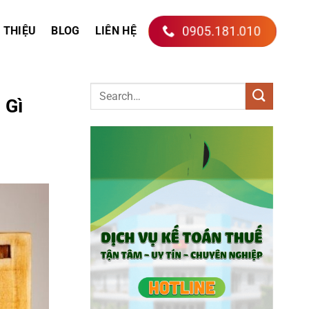
0905.181.010
I THIỆU
BLOG
LIÊN HỆ
 Gì