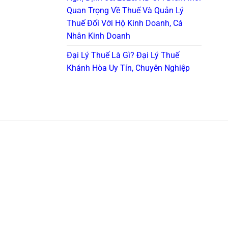
Quan Trọng Về Thuế Và Quản Lý
Thuế Đối Với Hộ Kinh Doanh, Cá
Nhân Kinh Doanh
Đại Lý Thuế Là Gì? Đại Lý Thuế
Khánh Hòa Uy Tín, Chuyên Nghiệp
án - thuế tại
 giao toàn
Cam kết đảm bảo tính chính xác
cho chuyên
và tuân thủ với quy định