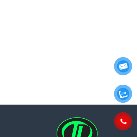
chi phí
Tư vấn kế toán và thuế chuyên
a doanh
sâu, tối ưu hóa lợi nhuận kinh
doanh
YÊU CẦU GỌI LẠI