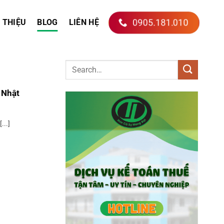
0905.181.010
I THIỆU
BLOG
LIÊN HỆ
 Nhật
...]