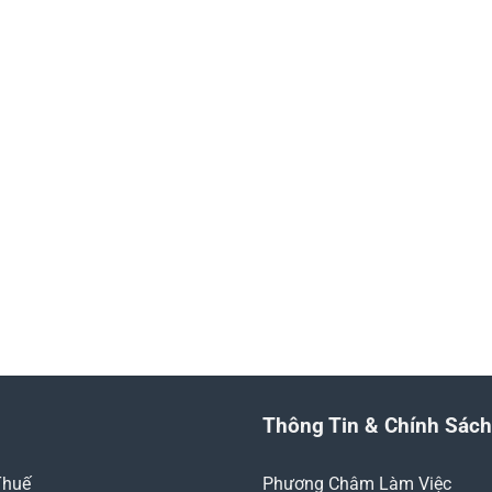
Tối ưu hóa, giảm thiểu 
hoạt động kế toán củ
nghiệp
0905.181.010
Thông Tin & Chính Sách
Thuế
Phương Châm Làm Việc