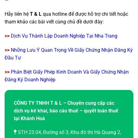
—
Hãy liên hệ
T & L
qua hotline để được hỗ trợ chi tiết hoặc
tham khảo các bài viết cùng chủ đề dưới đây:
>>
Dịch Vụ Thành Lập Doanh Nghiệp Tại Nha Trang
>>
Những Lưu Ý Quan Trọng Về Giấy Chứng Nhận Đăng Ký
Đầu Tư
>>
Phân Biệt Giấy Phép Kinh Doanh Và Giấy Chứng Nhận
Đăng Ký Doanh Nghiệp
CÔNG TY TNHH T & L – Chuyên cung cấp các
dịch vụ kê khai, báo cáo thuế – quyết toán thuế
tại Khánh Hoà
STH 23.04, Đường số 3, Khu đô thị Hà Quang 2,