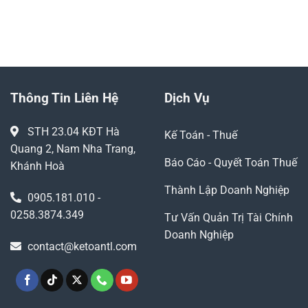
0905.181.010
YÊU CẦU GỌI LẠI
Thông Tin Liên Hệ
Dịch Vụ
STH 23.04 KĐT Hà
Kế Toán - Thuế
Quang 2, Nam Nha Trang,
Báo Cáo - Quyết Toán Thuế
Khánh Hoà
Thành Lập Doanh Nghiệp
0905.181.010 -
0258.3874.349
Tư Vấn Quản Trị Tài Chính
Doanh Nghiệp
contact@ketoantl.com