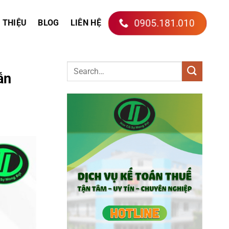
0905.181.010
I THIỆU
BLOG
LIÊN HỆ
ẫn