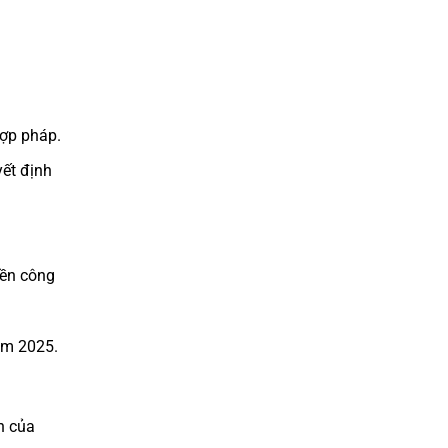
hợp pháp.
yết định
iền công
ăm 2025.
h của