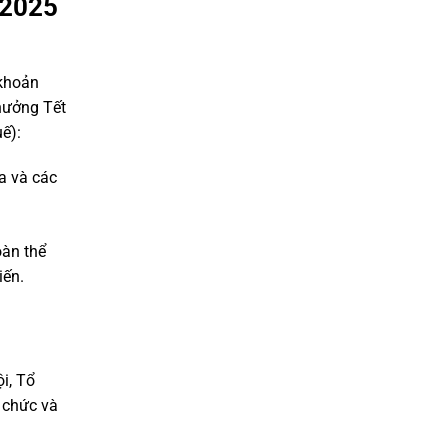
 2025
 khoản
thưởng Tết
ế):
a và các
oàn thể
iến.
i, Tổ
 chức và