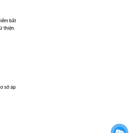
hiểm bắt
 thiện.
cơ sở áp