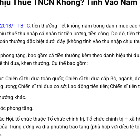
Chịu Thuế TNCN Không? Tính Vào Năm
1/2013/TT-BTC
, tiền thưởng Tết không nằm trong danh mục các
ịu thuế thu nhập cá nhân từ tiền lương, tiền công. Do đó, tiền 
oản thưởng đặc biệt dưới đây (không tính vào thu nhập chịu thu
phong tặng, bao gồm cả tiền thưởng kèm theo danh hiệu thi đu
ề thi đua, khen thưởng. Cụ thể bao gồm:
: Chiến sĩ thi đua toàn quốc; Chiến sĩ thi đua cấp Bộ, ngành, đ
 ương; Chiến sĩ thi đua cơ sở; Lao động tiên tiến; Chiến sĩ tiên t
thưởng khác.
ớc phong tặng.
 Hội, tổ chức thuộc Tổ chức chính trị, Tổ chức chính trị – xã hộ
của Trung ương và địa phương trao tặng (phù hợp với điều lệ tổ
.