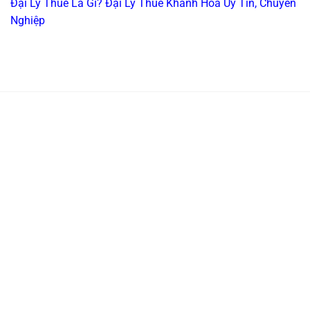
Đại Lý Thuế Là Gì? Đại Lý Thuế Khánh Hòa Uy Tín, Chuyên
Nghiệp