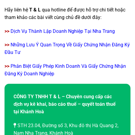
Hãy liên hệ
T & L
qua hotline để được hỗ trợ chi tiết hoặc
tham khảo các bài viết cùng chủ đề dưới đây:
>>
Dịch Vụ Thành Lập Doanh Nghiệp Tại Nha Trang
>>
Những Lưu Ý Quan Trọng Về Giấy Chứng Nhận Đăng Ký
Đầu Tư
>>
Phân Biệt Giấy Phép Kinh Doanh Và Giấy Chứng Nhận
Đăng Ký Doanh Nghiệp
CÔNG TY TNHH T & L – Chuyên cung cấp các
dịch vụ kê khai, báo cáo thuế – quyết toán thuế
tại Khánh Hoà
STH 23.04, Đường số 3, Khu đô thị Hà Quang 2,
Nam Nha Trang, Khánh Hoà