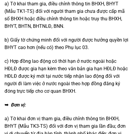
a) Tờ khai tham gia, điều chỉnh thông tin BHXH, BHYT
(Mẫu TK1-TS) đối với người tham gia chưa được cấp mã
số BHXH hoặc điều chỉnh thông tin hoặc truy thu BHXH,
BHYT, BHTN, BHTNLĐ, BNN.
b) Giấy tờ chứng minh đối với người được hưởng quyền lợi
BHYT cao hơn (nếu có) theo Phụ lục 03.
c) Hợp đồng lao động có thời hạn ở nước ngoài hoặc
HĐLĐ được gia hạn kèm theo văn bản gia hạn HĐLĐ hoặc
HĐLĐ được ký mới tại nước tiếp nhận lao động đối với
người đi làm việc ở nước ngoài theo hợp đồng đăng ký
đóng trực tiếp cho cơ quan BHXH.
➥
Đơn vị:
a) Tờ khai đơn vị tham gia, điều chỉnh thông tin BHXH,
BHYT (Mẫu TK3-TS) đối với đơn vị tham gia lần đầu; đơn
vị di chuyển từ địa bàn tỉnh, thành phố khác đến; đơn vị