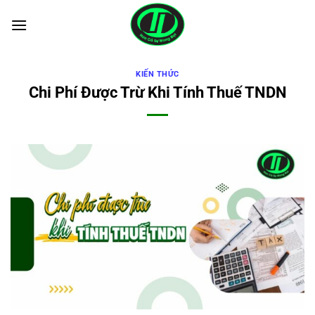
Bỏ
qua
nội
dung
KIẾN THỨC
Chi Phí Được Trừ Khi Tính Thuế TNDN