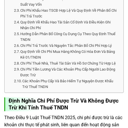
Suất Vay Vốn
Chi Phí Khấu Hao TSCĐ Hợp Lệ Và Quy Định Về Phân Bổ Chi
Phí Trả Trước
Quy Định Về Khấu Hao Tài Sản Cố Định Và Điều Kiện Ghi
Nhận Chi Phí
Hướng Dẫn Phân Bổ Công Cụ Dụng Cụ Theo Quy Định Thuế
TNDN
Chi Phí Trả Trước Và Nguyên Tắc Phân Bổ Chi Phí Hợp Lý
Quy Định Về Chi Phí Mua Hàng Không Có Hóa Đơn Và Bảng
Kê 01/TNDN
Chi Phí Thuê Nhà, Thuê Tài Sản Và Hồ Sơ Chứng Từ Hợp Lệ
Chi Phí Tiền Lương Và Các Khoản Phụ Cấp Người Lao Động
Được Trừ
Các Khoản Phụ Cấp Và Bảo Hiểm Tự Nguyện Được Khấu
Trừ Thuế TNDN
Định Nghĩa Chi Phí Được Trừ Và Không Được
Trừ Khi Tính Thuế TNDN
Theo Điều 9 Luật Thuế TNDN 2025, chi phí được trừ là các
khoản chi thực tế phát sinh, liên quan đến hoạt động sản